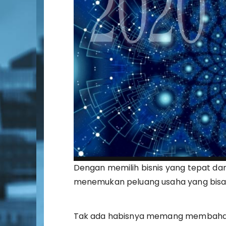
Dengan memilih bisnis yang tepat d
menemukan peluang usaha yang bisa 
Tak ada habisnya memang membahas