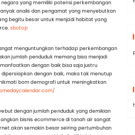
alah negara yang memiliki potensi perkembangan
 Banyak analis dan pengamat yang menyebutkan
g begitu besar untuk menjadi habitat yang
rce.
sbotop
 sangat menguntungkan terhadap perkembangan
dakan jumlah penduduk memang bisa menjadi
manfaatkan dengan baik bisa saja justru
 dipersiapkan dengan baik, maka tak menutup
nikmati bom demografi untuk meningkatkan
namedaycalendar.com/
ebut dengan jumlah penduduk yang demikian
angkan bisnis ecommerce di tanah air sangat
rnet akan semakin besar seiring pertumbuhan