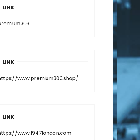
LINK
premium303
LINK
https://www.premium303.shop/
LINK
https://www.1947london.com