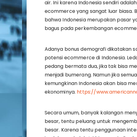
air. Ini karena Indonesia sendiri ad
ecommerce yang sangat luar biasa.
bahwa Indonesia merupakan pasar yan
bagus pada perkembangan ecomme
Adanya bonus demografi dikatakan
potensi ecommerce di Indonesia. Le
pedang bermata dua, jika tak bisa me
menjadi bumerang. Namun jika semua
kemungkinan Indonesia akan bisa me
ekonominya.
https://www.american
Secara umum, banyak kalangan meny
besar, tentu peluang untuk mengemb
besar. Karena tentu penggunaan inte