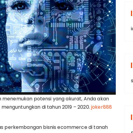
an menemukan potensi yang akurat, Anda akan
menguntungkan di tahun 2019 – 2020.
joker888
 perkembangan bisnis ecommerce di tanah