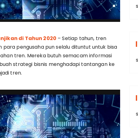
s
njikan di Tahun 2020
– Setiap tahun, tren
 para pengusaha pun selalu dituntut untuk bisa
ahan tren. Mereka butuh semacam informasi
s
buah strategi bisnis menghadapi tantangan ke
adi tren.