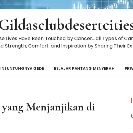
Gildasclubdesertcitie
 Lives Have Been Touched by Cancer….all Types of Can
d Strength, Comfort, and Inspiration by Sharing Their Ex
 INI UNTUNGNYA GEDE
BELAJAR PANTANG MENYERAH
PRI
a yang Menjanjikan di