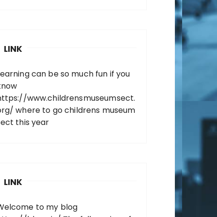
LINK
Learning can be so much fun if you
know
https://www.childrensmuseumsect.
org/
where to go childrens museum
sect this year
LINK
Welcome to my blog