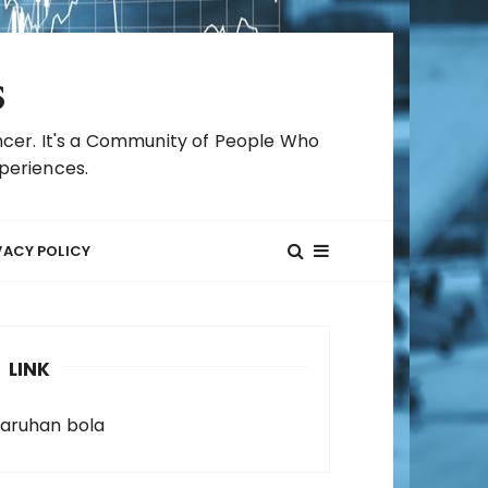
s
cer. It's a Community of People Who
periences.
VACY POLICY
LINK
taruhan bola