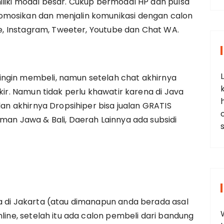
iliki modal besar. Cukup bermodal HP dan pulsa
omosikan dan menjalin komunikasi dengan calon
ine, Instagram, Tweeter, Youtube dan Chat WA.
ngin membeli, namun setelah chat akhirnya
gkir. Namun tidak perlu khawatir karena di Java
 dan akhirnya Dropsihiper bisa jualan GRATIS
aman Jawa & Bali, Daerah Lainnya ada subsidi
a di Jakarta (atau dimanapun anda berada asal
nline, setelah itu ada calon pembeli dari bandung