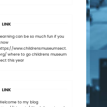
LINK
Learning can be so much fun if you
know
https://www.childrensmuseumsect.
org/
where to go childrens museum
sect this year
LINK
Welcome to my blog