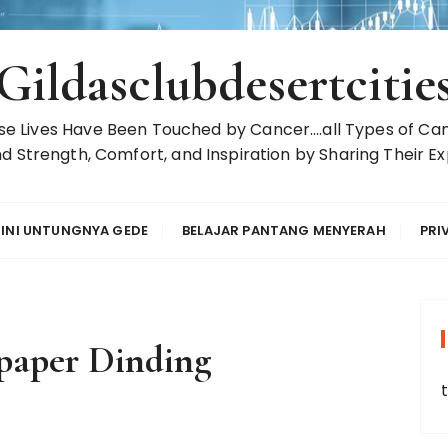
Gildasclubdesertcitie
 Lives Have Been Touched by Cancer….all Types of Can
d Strength, Comfort, and Inspiration by Sharing Their Ex
 INI UNTUNGNYA GEDE
BELAJAR PANTANG MENYERAH
PRI
lpaper Dinding