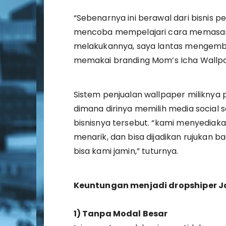
“Sebenarnya ini berawal dari bisnis 
mencoba mempelajari cara memasang 
melakukannya, saya lantas mengemban
memakai branding Mom’s Icha Wallpap
Sistem penjualan wallpaper milikny
dimana dirinya memilih media social 
bisnisnya tersebut. “kami menyediak
menarik, dan bisa dijadikan rujukan b
bisa kami jamin,” tuturnya.
Keuntungan menjadi dropshiper Ja
1) Tanpa Modal Besar