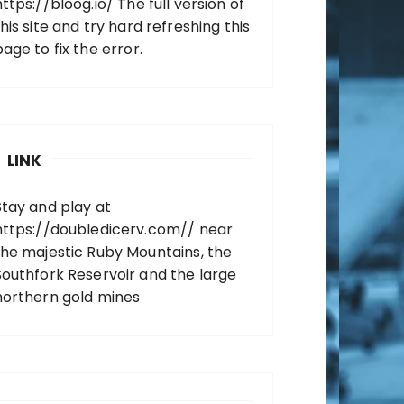
https://bloog.io/
The full version of
his site and try hard refreshing this
page to fix the error.
LINK
Stay and play at
https://doubledicerv.com//
near
the majestic Ruby Mountains, the
Southfork Reservoir and the large
northern gold mines