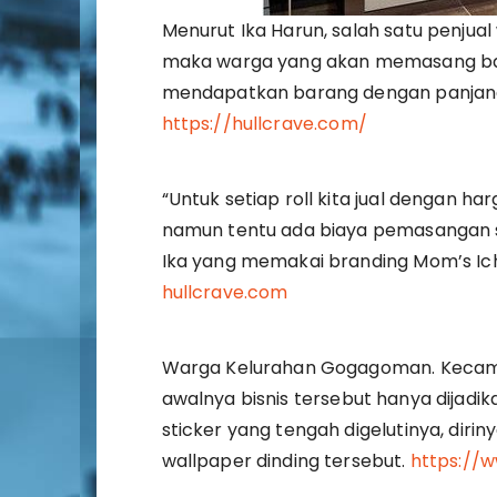
Menurut Ika Harun, salah satu penjual
maka warga yang akan memasang baha
mendapatkan barang dengan panjang s
https://hullcrave.com/
“Untuk setiap roll kita jual dengan ha
namun tentu ada biaya pemasangan se
Ika yang memakai branding Mom’s Icha
hullcrave.com
Warga Kelurahan Gogagoman. Keca
awalnya bisnis tersebut hanya dijadi
sticker yang tengah digelutinya, dir
wallpaper dinding tersebut.
https://