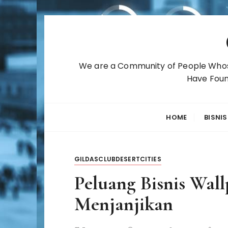
S
k
i
p
We are a Community of People Whose
t
Have Foun
o
c
o
HOME
BISNIS
n
t
e
GILDASCLUBDESERTCITIES
n
t
Peluang Bisnis Wal
Menjanjikan