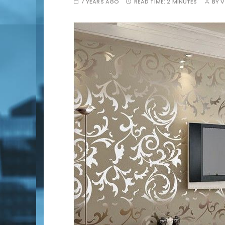
7 YEARS AGO
READ TIME:
2 MINUTES
BY
V