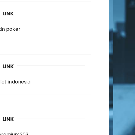
LINK
idn poker
LINK
slot indonesia
LINK
premium303