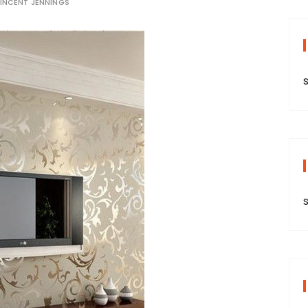
INCENT JENNINGS
s
s