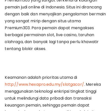
Premium303 yang sangat terkenal di kalangan
pemain judi online di Indonesia. Situs ini dirancang
dengan baik dan menyajikan pengalaman bermain
yang sangat mirip dengan situs utama
Premium303. Para pemain dapat mengakses
berbagai permainan slot, live casino, taruhan
olahraga, dan banyak lagi tanpa perlu khawatir
tentang blokir akses.
Keamanan adalah prioritas utama di
http://www.hexapro.edu.my/slotgacor/
. Mereka
menggunakan teknologi enkripsi tingkat tinggi
untuk melindungi data pribadi dan transaksi
keuangan pemain, sehingga pemain dapat