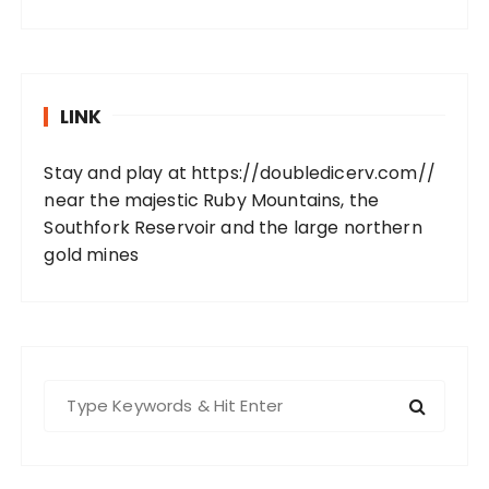
LINK
Stay and play at
https://doubledicerv.com//
near the majestic Ruby Mountains, the
Southfork Reservoir and the large northern
gold mines
S
e
a
r