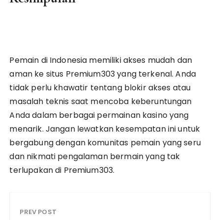
Pemain di Indonesia memiliki akses mudah dan
aman ke situs Premium303 yang terkenal. Anda
tidak perlu khawatir tentang blokir akses atau
masalah teknis saat mencoba keberuntungan
Anda dalam berbagai permainan kasino yang
menarik. Jangan lewatkan kesempatan ini untuk
bergabung dengan komunitas pemain yang seru
dan nikmati pengalaman bermain yang tak
terlupakan di Premium303.
PREV POST