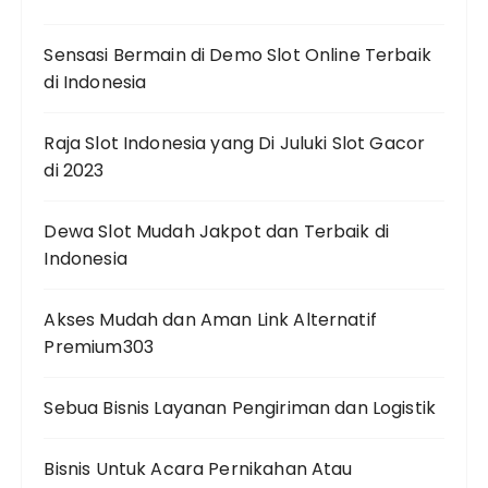
Sensasi Bermain di Demo Slot Online Terbaik
di Indonesia
Raja Slot Indonesia yang Di Juluki Slot Gacor
di 2023
Dewa Slot Mudah Jakpot dan Terbaik di
Indonesia
Akses Mudah dan Aman Link Alternatif
Premium303
Sebua Bisnis Layanan Pengiriman dan Logistik
Bisnis Untuk Acara Pernikahan Atau