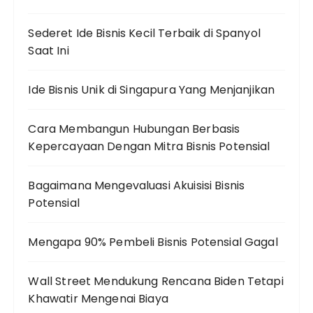
Sederet Ide Bisnis Kecil Terbaik di Spanyol
Saat Ini
Ide Bisnis Unik di Singapura Yang Menjanjikan
Cara Membangun Hubungan Berbasis
Kepercayaan Dengan Mitra Bisnis Potensial
Bagaimana Mengevaluasi Akuisisi Bisnis
Potensial
Mengapa 90% Pembeli Bisnis Potensial Gagal
Wall Street Mendukung Rencana Biden Tetapi
Khawatir Mengenai Biaya