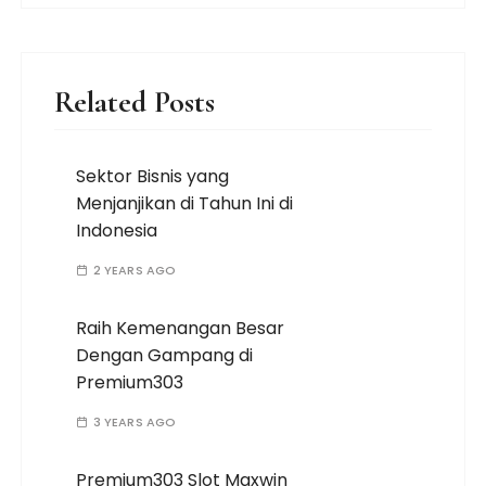
Related Posts
Sektor Bisnis yang
Menjanjikan di Tahun Ini di
Indonesia
2 YEARS AGO
Raih Kemenangan Besar
Dengan Gampang di
Premium303
3 YEARS AGO
Premium303 Slot Maxwin