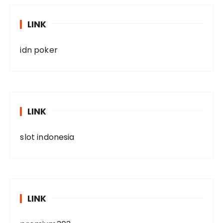
LINK
idn poker
LINK
slot indonesia
LINK