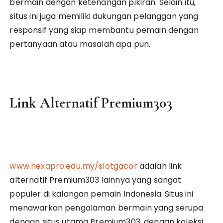
bermain dengan ketenangan pikiran. Selain itu,
situs ini juga memiliki dukungan pelanggan yang
responsif yang siap membantu pemain dengan
pertanyaan atau masalah apa pun.
Link Alternatif Premium303
www.hexapro.edu.my/slotgacor
adalah link
alternatif Premium303 lainnya yang sangat
populer di kalangan pemain Indonesia. Situs ini
menawarkan pengalaman bermain yang serupa
dengan situs utama Premium303, dengan koleksi