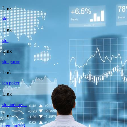
Link
slot
Link
slot
Link
slot gacor
Link
idn poker
Link
slot indonesia
Link
premium303