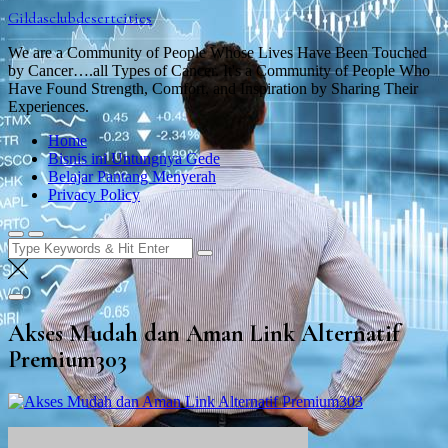
Skip
Gildasclubdesertcities
to
content
We are a Community of People Whose Lives Have Been Touched
by Cancer….all Types of Cancer. It's a Community of People Who
Have Found Strength, Comfort, and Inspiration by Sharing Their
Experiences.
Home
Bisnis ini Untungnya Gede
Belajar Pantang Menyerah
Privacy Policy
Search
for:
Akses Mudah dan Aman Link Alternatif
Premium303