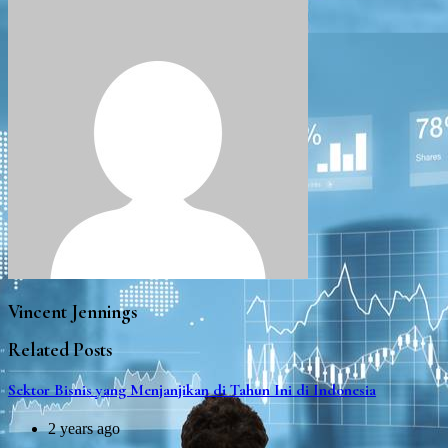
Vincent Jennings
Related Posts
Sektor Bisnis yang Menjanjikan di Tahun Ini di Indonesia
2 years ago