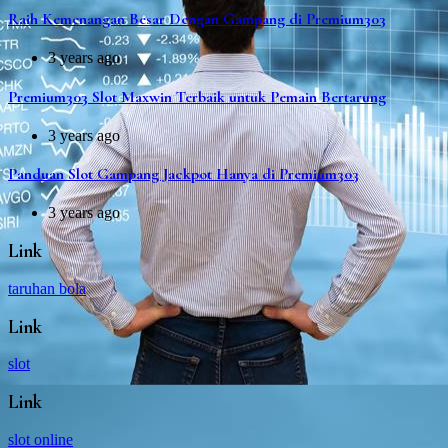
Raih Kemenangan Besar Dengan Gampang di Premium303
3 years ago
Premium303 Slot Maxwin Terbaik untuk Pemain Bertarung
3 years ago
Panduan Slot Gampang Jackpot Hanya di Premium303
3 years ago
Link
taruhan bola
Link
slot
Link
slot online