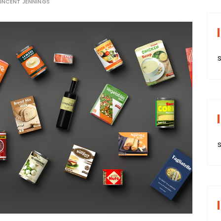
INCENT JENNINGS
s
s