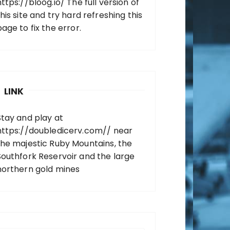
https://bloog.io/
The full version of
his site and try hard refreshing this
page to fix the error.
LINK
Stay and play at
https://doubledicerv.com//
near
the majestic Ruby Mountains, the
Southfork Reservoir and the large
northern gold mines