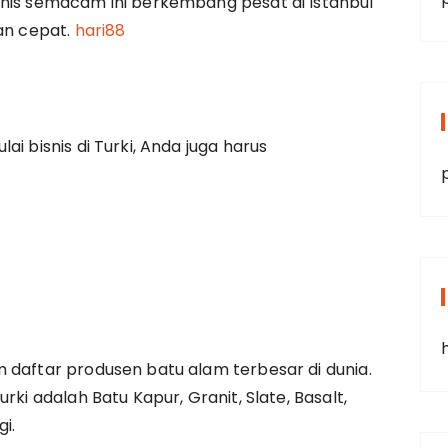
snis semacam ini berkembang pesat di Istanbul
gan cepat.
hari88
i bisnis di Turki, Anda juga harus
 daftar produsen batu alam terbesar di dunia.
rki adalah Batu Kapur, Granit, Slate, Basalt,
gi.