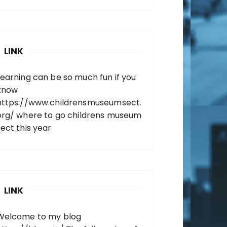
LINK
Learning can be so much fun if you
know
https://www.childrensmuseumsect.
org/
where to go childrens museum
sect this year
LINK
Welcome to my blog