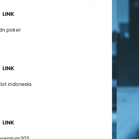
LINK
idn poker
LINK
slot indonesia
LINK
premium303