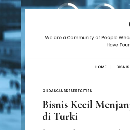
S
k
i
p
We are a Community of People Whose
t
Have Foun
o
c
o
HOME
BISNIS
n
t
e
GILDASCLUBDESERTCITIES
n
t
Bisnis Kecil Menja
di Turki