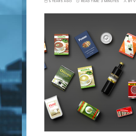
5 YEARS AGO
READ TIME:
3 MINUTES
BY
V