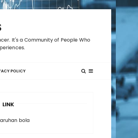
s
cer. It's a Community of People Who
periences.
VACY POLICY
LINK
taruhan bola