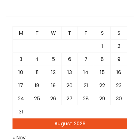
r
c
h
f
M
T
W
T
F
S
S
o
r
1
2
:
3
4
5
6
7
8
9
10
11
12
13
14
15
16
17
18
19
20
21
22
23
24
25
26
27
28
29
30
31
August 2026
« Nov