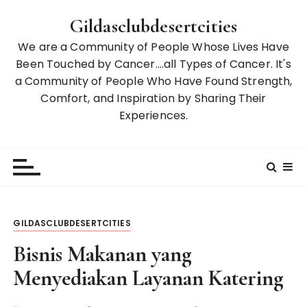
S
Gildasclubdesertcities
k
i
We are a Community of People Whose Lives Have
p
Been Touched by Cancer….all Types of Cancer. It's
t
a Community of People Who Have Found Strength,
o
Comfort, and Inspiration by Sharing Their
c
Experiences.
o
n
t
e
n
t
GILDASCLUBDESERTCITIES
Bisnis Makanan yang
Menyediakan Layanan Katering