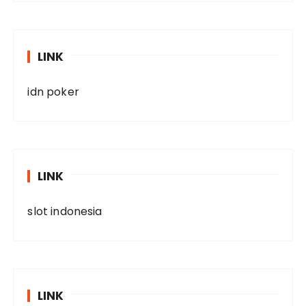
LINK
idn poker
LINK
slot indonesia
LINK