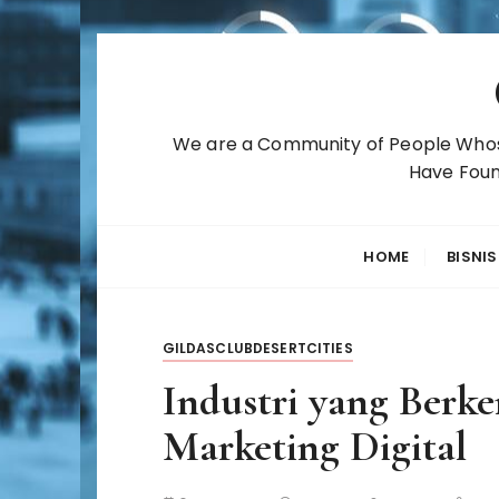
S
k
i
p
We are a Community of People Whose
t
Have Foun
o
c
o
HOME
BISNIS
n
t
e
GILDASCLUBDESERTCITIES
n
t
Industri yang Berke
Marketing Digital