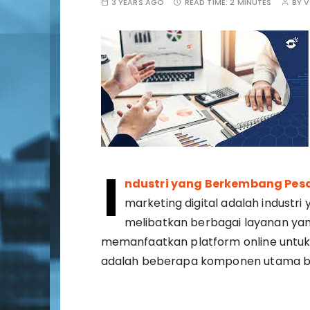
3 YEARS AGO
READ TIME:
2 MINUTES
BY
V
I
ndustri yang Berkembang Pesat
marketing digital adalah industri 
melibatkan berbagai layanan ya
memanfaatkan platform online untuk
adalah beberapa komponen utama bisn