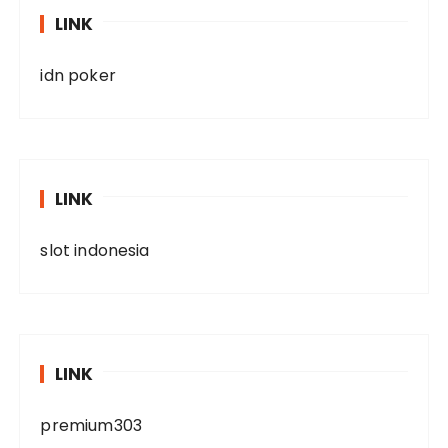
LINK
idn poker
LINK
slot indonesia
LINK
premium303