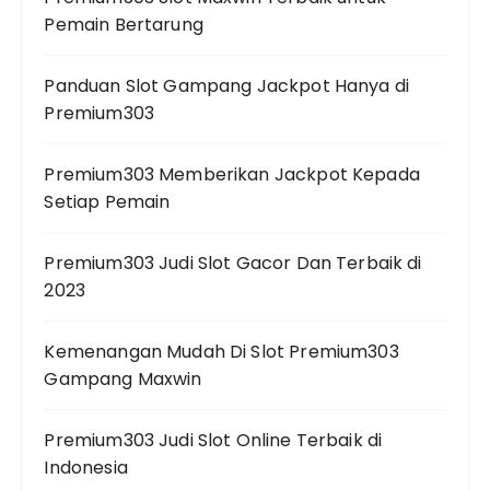
Pemain Bertarung
Panduan Slot Gampang Jackpot Hanya di
Premium303
Premium303 Memberikan Jackpot Kepada
Setiap Pemain
Premium303 Judi Slot Gacor Dan Terbaik di
2023
Kemenangan Mudah Di Slot Premium303
Gampang Maxwin
Premium303 Judi Slot Online Terbaik di
Indonesia