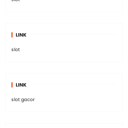
LINK
slot
LINK
slot gacor