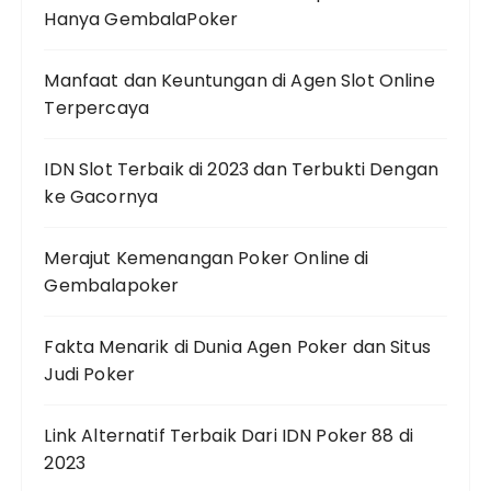
Hanya GembalaPoker
Manfaat dan Keuntungan di Agen Slot Online
Terpercaya
IDN Slot Terbaik di 2023 dan Terbukti Dengan
ke Gacornya
Merajut Kemenangan Poker Online di
Gembalapoker
Fakta Menarik di Dunia Agen Poker dan Situs
Judi Poker
Link Alternatif Terbaik Dari IDN Poker 88 di
2023