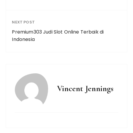
NEXT POST
Premium303 Judi Slot Online Terbaik di
Indonesia
Vincent Jennings