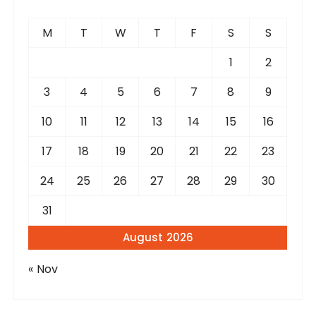
h
f
M
T
W
T
F
S
S
o
r
1
2
:
3
4
5
6
7
8
9
10
11
12
13
14
15
16
17
18
19
20
21
22
23
24
25
26
27
28
29
30
31
August 2026
« Nov