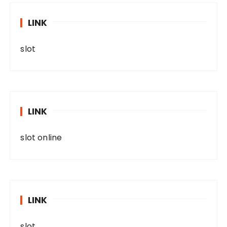
LINK
slot
LINK
slot online
LINK
slot