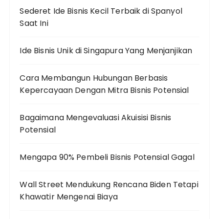
Sederet Ide Bisnis Kecil Terbaik di Spanyol
Saat Ini
Ide Bisnis Unik di Singapura Yang Menjanjikan
Cara Membangun Hubungan Berbasis
Kepercayaan Dengan Mitra Bisnis Potensial
Bagaimana Mengevaluasi Akuisisi Bisnis
Potensial
Mengapa 90% Pembeli Bisnis Potensial Gagal
Wall Street Mendukung Rencana Biden Tetapi
Khawatir Mengenai Biaya