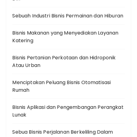
Sebuah Industri Bisnis Permainan dan Hiburan
Bisnis Makanan yang Menyediakan Layanan
Katering
Bisnis Pertanian Perkotaan dan Hidroponik
Atau Urban
Menciptakan Peluang Bisnis Otomatisasi
Rumah
Bisnis Aplikasi dan Pengembangan Perangkat
Lunak
Sebua Bisnis Perjalanan Berkeliling Dalam