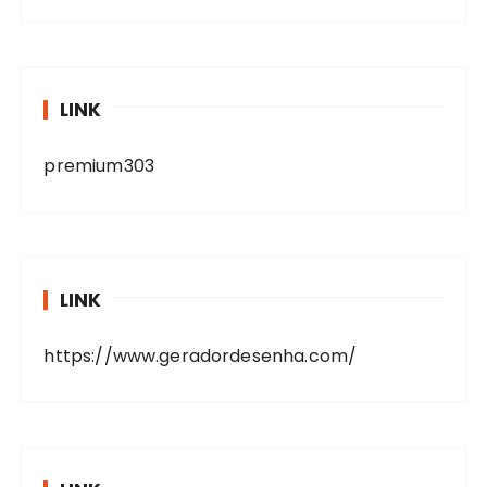
LINK
premium303
LINK
https://www.geradordesenha.com/