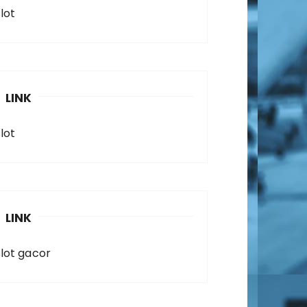
lot
LINK
lot
LINK
slot gacor