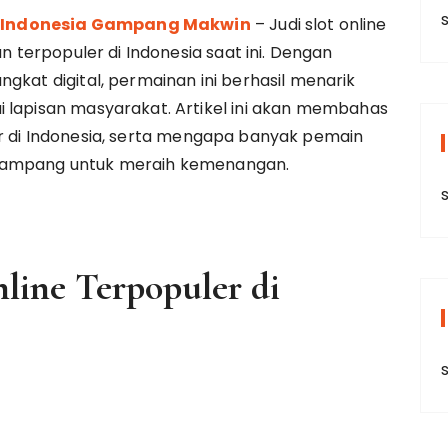
s
 di Indonesia Gampang Makwin
– Judi slot online
n terpopuler di Indonesia saat ini. Dengan
gkat digital, permainan ini berhasil menarik
i lapisan masyarakat. Artikel ini akan membahas
r di Indonesia, serta mengapa banyak pemain
 gampang untuk meraih kemenangan.
s
line Terpopuler di