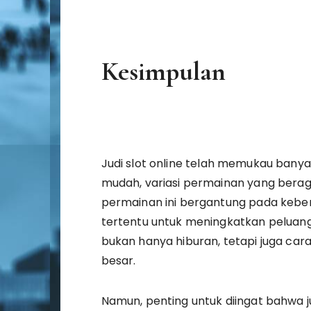
Kesimpulan
Judi slot online telah memukau bany
mudah, variasi permainan yang bera
permainan ini bergantung pada kebe
tertentu untuk meningkatkan peluang 
bukan hanya hiburan, tetapi juga c
besar.
Namun, penting untuk diingat bahwa j