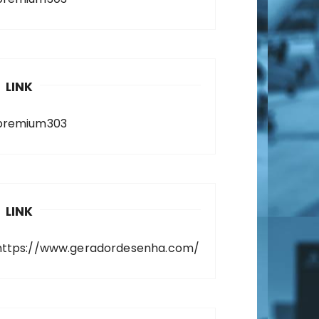
LINK
premium303
LINK
https://www.geradordesenha.com/