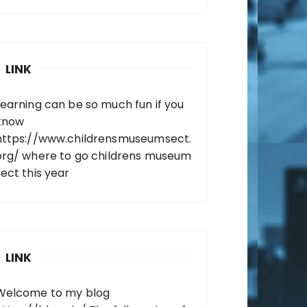
LINK
Learning can be so much fun if you
know
https://www.childrensmuseumsect.
org/
where to go childrens museum
sect this year
LINK
Welcome to my blog