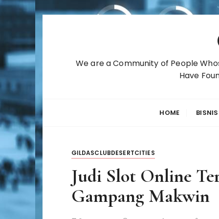
S
k
i
p
We are a Community of People Whose
t
Have Foun
o
c
o
HOME
BISNIS
n
t
e
GILDASCLUBDESERTCITIES
n
t
Judi Slot Online Te
Gampang Makwin