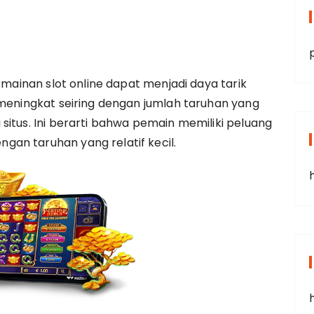
ermainan slot online dapat menjadi daya tarik
 meningkat seiring dengan jumlah taruhan yang
situs. Ini berarti bahwa pemain memiliki peluang
an taruhan yang relatif kecil.