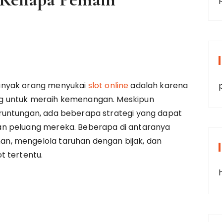
anyak orang menyukai
slot online
adalah karena
g untuk meraih kemenangan. Meskipun
runtungan, ada beberapa strategi yang dapat
n peluang mereka. Beberapa di antaranya
, mengelola taruhan dengan bijak, dan
t tertentu.