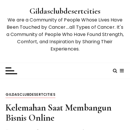
S
Gildasclubdesertcities
k
i
We are a Community of People Whose Lives Have
p
Been Touched by Cancer….all Types of Cancer. It's
t
a Community of People Who Have Found Strength,
o
Comfort, and Inspiration by Sharing Their
c
Experiences.
o
n
t
e
n
t
GILDASCLUBDESERTCITIES
Kelemahan Saat Membangun
Bisnis Online