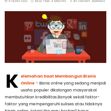
6 YEARS AGO
READ TIME:
4 MINUTES
BY
VINCENT JENNINGS
K
elemahan Saat Membangun Bisnis
Online
– Bisnis online yang sedang menjadi
usaha populer dikalangan masyarakat
membutuhkan kredibilitas.Banyak sekali faktor-
faktor yang mempengaruhi sukses atau tidaknya
bisnis online, tetapi jika mau berhasil harus