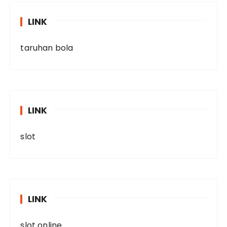
LINK
taruhan bola
LINK
slot
LINK
slot online