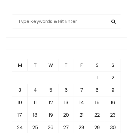
S
e
a
r
c
h
f
M
T
W
T
F
S
S
o
r
1
2
:
3
4
5
6
7
8
9
10
11
12
13
14
15
16
17
18
19
20
21
22
23
24
25
26
27
28
29
30