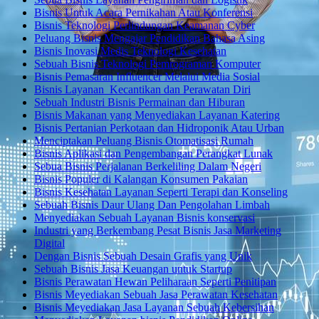
Bisnis Untuk Acara Pernikahan Atau Konferensi
Bisnis Teknologi Perlindungan Keamanan Cyber
Peluang Bisnis Mengajar Pendidikan Bahasa Asing
Bisnis Inovasi Medis Teknologi Kesehatan
Sebuah Bisnis Teknologi Pemrograman Komputer
Bisnis Pemasaran Influencer Melalui Media Sosial
Bisnis Layanan Kecantikan dan Perawatan Diri
Sebuah Industri Bisnis Permainan dan Hiburan
Bisnis Makanan yang Menyediakan Layanan Katering
Bisnis Pertanian Perkotaan dan Hidroponik Atau Urban
Menciptakan Peluang Bisnis Otomatisasi Rumah
Bisnis Aplikasi dan Pengembangan Perangkat Lunak
Sebua Bisnis Perjalanan Berkeliling Dalam Negeri
Bisnis Populer di Kalangan Konsumen Pakaian
Bisnis Kesehatan Layanan Seperti Terapi dan Konseling
Sebuah Bisnis Daur Ulang Dan Pengolahan Limbah
Menyediakan Sebuah Layanan Bisnis konservasi
Industri yang Berkembang Pesat Bisnis Jasa Marketing
Digital
Dengan Bisnis Sebuah Desain Grafis yang Unik
Sebuah Bisnis Jasa Keuangan untuk Startup
Bisnis Perawatan Hewan Peliharaan Seperti Penitipan
Bisnis Meyediakan Sebuah Jasa Perawatan Kesehatan
Bisnis Meyediakan Jasa Layanan Sebuah Kebersihan