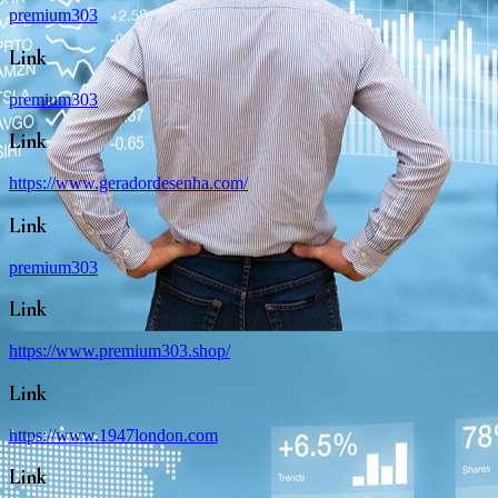
premium303
Link
premium303
Link
https://www.geradordesenha.com/
Link
premium303
Link
https://www.premium303.shop/
Link
https://www.1947london.com
Link