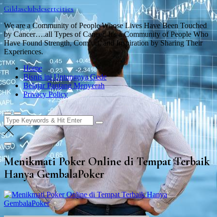
Skip
Gildasclubdesertcities
to
content
We are a Community of People Whose Lives Have Been Touched
by Cancer….all Types of Cancer. It's a Community of People Who
Have Found Strength, Comfort, and Inspiration by Sharing Their
Experiences.
Home
Bisnis ini Untungnya Gede
Belajar Pantang Menyerah
Privacy Policy
Search
for:
Menikmati Poker Online di Tempat Terbaik
Hanya GembalaPoker