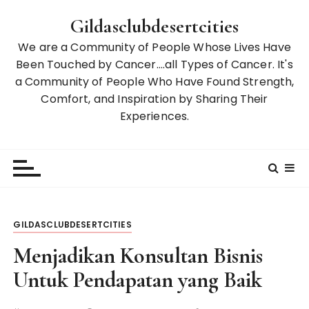
S
Gildasclubdesertcities
k
i
We are a Community of People Whose Lives Have
p
Been Touched by Cancer….all Types of Cancer. It's
t
a Community of People Who Have Found Strength,
o
Comfort, and Inspiration by Sharing Their
c
Experiences.
o
n
t
e
n
t
GILDASCLUBDESERTCITIES
Menjadikan Konsultan Bisnis
Untuk Pendapatan yang Baik