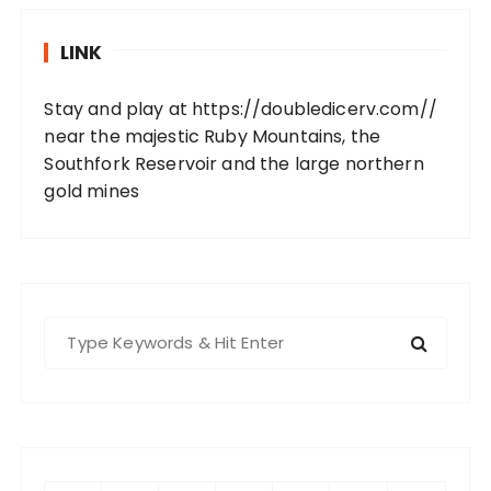
LINK
Stay and play at
https://doubledicerv.com//
near the majestic Ruby Mountains, the
Southfork Reservoir and the large northern
gold mines
S
e
a
r
c
h