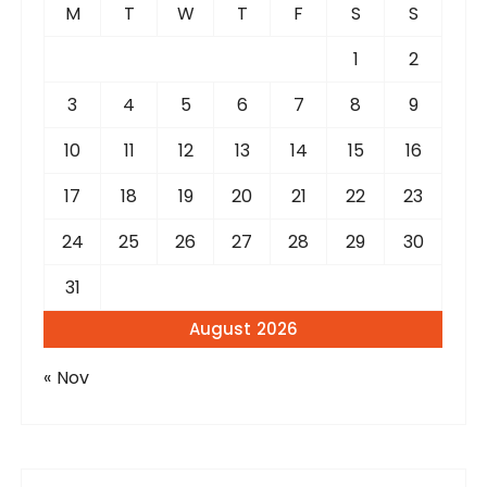
f
M
T
W
T
F
S
S
o
r
1
2
:
3
4
5
6
7
8
9
10
11
12
13
14
15
16
17
18
19
20
21
22
23
24
25
26
27
28
29
30
31
August 2026
« Nov