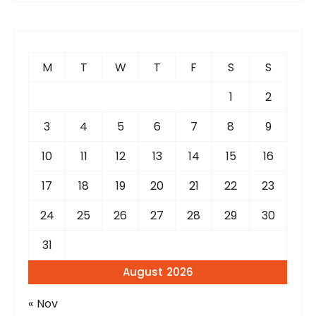
r
c
h
f
M
T
W
T
F
S
S
o
r
1
2
:
3
4
5
6
7
8
9
10
11
12
13
14
15
16
17
18
19
20
21
22
23
24
25
26
27
28
29
30
31
August 2026
« Nov