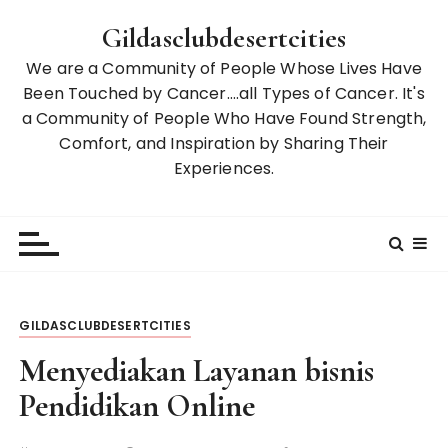
S
Gildasclubdesertcities
k
i
We are a Community of People Whose Lives Have
p
Been Touched by Cancer….all Types of Cancer. It's
t
a Community of People Who Have Found Strength,
o
Comfort, and Inspiration by Sharing Their
c
Experiences.
o
n
t
e
n
t
GILDASCLUBDESERTCITIES
Menyediakan Layanan bisnis
Pendidikan Online