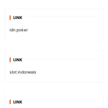
LINK
idn poker
LINK
slot indonesia
LINK