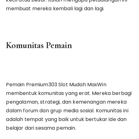
membuat mereka kembali lagi dan lagi.
Komunitas Pemain
Pemain Premium303 Slot Mudah MaxWin
membentuk komunitas yang erat. Mereka berbagi
pengalaman, strategi, dan kemenangan mereka
dalam forum dan grup media sosial. Komunitas ini
adalah tempat yang baik untuk bertukar ide dan
belajar dari sesama pemain.