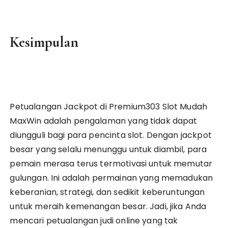
Kesimpulan
Petualangan Jackpot di Premium303 Slot Mudah
MaxWin adalah pengalaman yang tidak dapat
diungguli bagi para pencinta slot. Dengan jackpot
besar yang selalu menunggu untuk diambil, para
pemain merasa terus termotivasi untuk memutar
gulungan. Ini adalah permainan yang memadukan
keberanian, strategi, dan sedikit keberuntungan
untuk meraih kemenangan besar. Jadi, jika Anda
mencari petualangan judi online yang tak