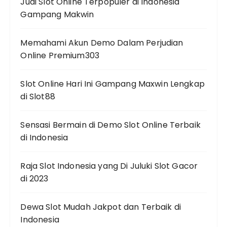
Judi Slot Online Terpopuler di Indonesia
Gampang Makwin
Memahami Akun Demo Dalam Perjudian
Online Premium303
Slot Online Hari Ini Gampang Maxwin Lengkap
di Slot88
Sensasi Bermain di Demo Slot Online Terbaik
di Indonesia
Raja Slot Indonesia yang Di Juluki Slot Gacor
di 2023
Dewa Slot Mudah Jakpot dan Terbaik di
Indonesia