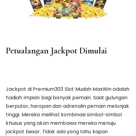
Petualangan Jackpot Dimulai
Jackpot di Premium303 Slot Mudah MaxWin adalah
hadiah impian bagi banyak pemain. Saat gulungan
berputar, harapan dan adrenalin pemain melonjak
tinggi. Mereka melihat kombinasi simbol-simbol
khusus yang akan membawa mereka menuju
jackpot besar. Tidak ada yang tahu kapan