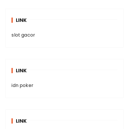
LINK
slot gacor
LINK
idn poker
LINK