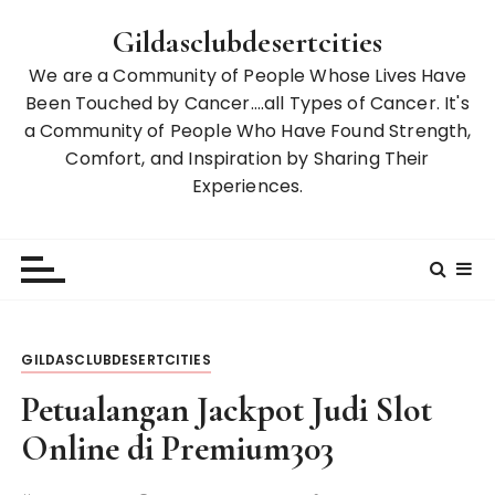
S
Gildasclubdesertcities
k
i
We are a Community of People Whose Lives Have
p
Been Touched by Cancer….all Types of Cancer. It's
t
a Community of People Who Have Found Strength,
o
Comfort, and Inspiration by Sharing Their
c
Experiences.
o
n
t
e
n
t
GILDASCLUBDESERTCITIES
Petualangan Jackpot Judi Slot
Online di Premium303