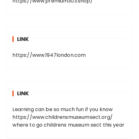
https://www.premium303.shop/
LINK
https://www.1947london.com
LINK
Learning can be so much fun if you know
https://www.childrensmuseumsect.org/
where to go childrens museum sect this year