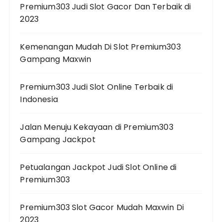
Premium303 Judi Slot Gacor Dan Terbaik di
2023
Kemenangan Mudah Di Slot Premium303
Gampang Maxwin
Premium303 Judi Slot Online Terbaik di
Indonesia
Jalan Menuju Kekayaan di Premium303
Gampang Jackpot
Petualangan Jackpot Judi Slot Online di
Premium303
Premium303 Slot Gacor Mudah Maxwin Di
2023