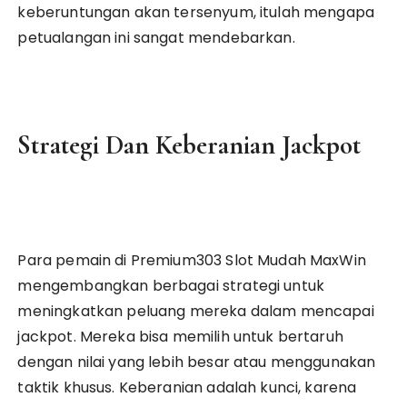
keberuntungan akan tersenyum, itulah mengapa
petualangan ini sangat mendebarkan.
Strategi Dan Keberanian Jackpot
Para pemain di Premium303 Slot Mudah MaxWin
mengembangkan berbagai strategi untuk
meningkatkan peluang mereka dalam mencapai
jackpot. Mereka bisa memilih untuk bertaruh
dengan nilai yang lebih besar atau menggunakan
taktik khusus. Keberanian adalah kunci, karena