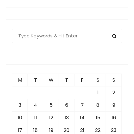
S
e
a
r
c
h
f
M
T
W
T
F
S
S
o
r
1
2
:
3
4
5
6
7
8
9
10
11
12
13
14
15
16
17
18
19
20
21
22
23