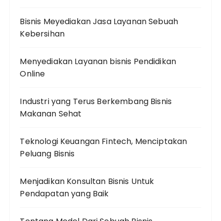
Bisnis Meyediakan Jasa Layanan Sebuah
Kebersihan
Menyediakan Layanan bisnis Pendidikan
Online
Industri yang Terus Berkembang Bisnis
Makanan Sehat
Teknologi Keuangan Fintech, Menciptakan
Peluang Bisnis
Menjadikan Konsultan Bisnis Untuk
Pendapatan yang Baik