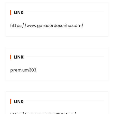
LINK
https://www.geradordesenha.com/
LINK
premium303
LINK