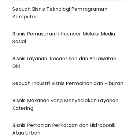
Sebuah Bisnis Teknologi Pemrograman
Komputer
Bisnis Pemasaran Influencer Melalui Media
Sosial
Bisnis Layanan Kecantikan dan Perawatan
Diri
Sebuah Industri Bisnis Permainan dan Hiburan
Bisnis Makanan yang Menyediakan Layanan
Katering
Bisnis Pertanian Perkotaan dan Hidroponik
Atau Urban