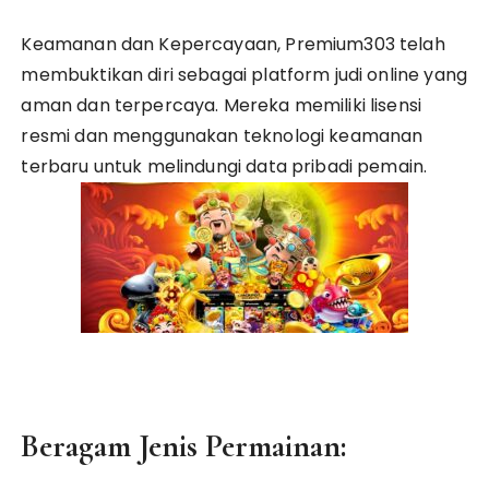
Keamanan dan Kepercayaan, Premium303 telah
membuktikan diri sebagai platform judi online yang
aman dan terpercaya. Mereka memiliki lisensi
resmi dan menggunakan teknologi keamanan
terbaru untuk melindungi data pribadi pemain.
Beragam Jenis Permainan: