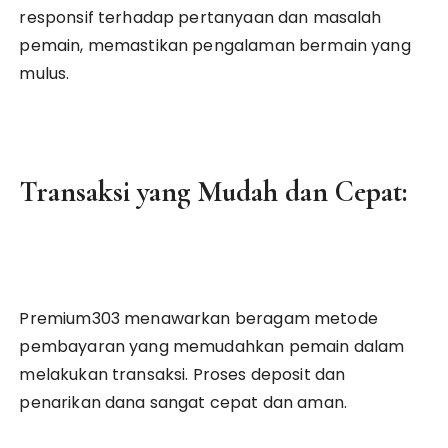
responsif terhadap pertanyaan dan masalah
pemain, memastikan pengalaman bermain yang
mulus.
Transaksi yang Mudah dan Cepat:
Premium303 menawarkan beragam metode
pembayaran yang memudahkan pemain dalam
melakukan transaksi. Proses deposit dan
penarikan dana sangat cepat dan aman.