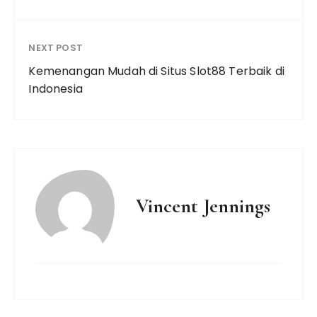
NEXT POST
Kemenangan Mudah di Situs Slot88 Terbaik di
Indonesia
Vincent Jennings