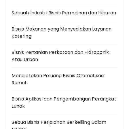
Sebuah Industri Bisnis Permainan dan Hiburan
Bisnis Makanan yang Menyediakan Layanan
Katering
Bisnis Pertanian Perkotaan dan Hidroponik
Atau Urban
Menciptakan Peluang Bisnis Otomatisasi
Rumah
Bisnis Aplikasi dan Pengembangan Perangkat
Lunak
Sebua Bisnis Perjalanan Berkeliling Dalam