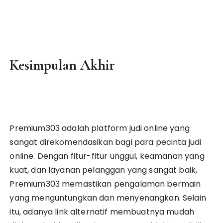
Kesimpulan Akhir
Premium303 adalah platform judi online yang
sangat direkomendasikan bagi para pecinta judi
online. Dengan fitur-fitur unggul, keamanan yang
kuat, dan layanan pelanggan yang sangat baik,
Premium303 memastikan pengalaman bermain
yang menguntungkan dan menyenangkan. Selain
itu, adanya link alternatif membuatnya mudah