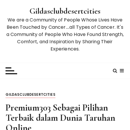
S
Gildasclubdesertcities
k
i
We are a Community of People Whose Lives Have
p
Been Touched by Cancer….all Types of Cancer. It's
t
a Community of People Who Have Found Strength,
o
Comfort, and Inspiration by Sharing Their
c
Experiences.
o
n
t
e
n
t
GILDASCLUBDESERTCITIES
Premium303 Sebagai Pilihan
Terbaik dalam Dunia Taruhan
Online