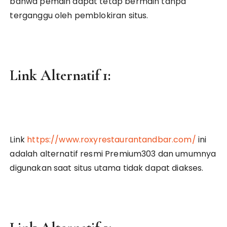
bahwa pemain dapat tetap bermain tanpa
terganggu oleh pemblokiran situs.
Link Alternatif 1:
Link
https://www.roxyrestaurantandbar.com/
ini
adalah alternatif resmi Premium303 dan umumnya
digunakan saat situs utama tidak dapat diakses.