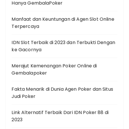
Hanya GembalaPoker
Manfaat dan Keuntungan di Agen Slot Online
Terpercaya
IDN Slot Terbaik di 2023 dan Terbukti Dengan
ke Gacornya
Merajut Kemenangan Poker Online di
Gembalapoker
Fakta Menarik di Dunia Agen Poker dan Situs
Judi Poker
Link Alternatif Terbaik Dari IDN Poker 88 di
2023