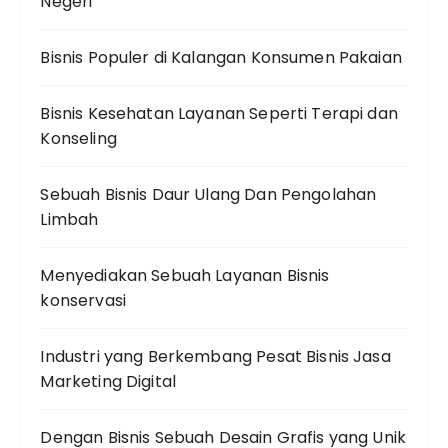
Negeri
Bisnis Populer di Kalangan Konsumen Pakaian
Bisnis Kesehatan Layanan Seperti Terapi dan
Konseling
Sebuah Bisnis Daur Ulang Dan Pengolahan
Limbah
Menyediakan Sebuah Layanan Bisnis
konservasi
Industri yang Berkembang Pesat Bisnis Jasa
Marketing Digital
Dengan Bisnis Sebuah Desain Grafis yang Unik