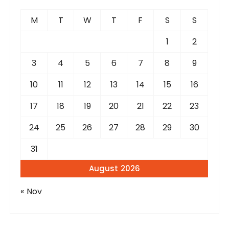
h
f
M
T
W
T
F
S
S
o
r
1
2
:
3
4
5
6
7
8
9
10
11
12
13
14
15
16
17
18
19
20
21
22
23
24
25
26
27
28
29
30
31
August 2026
« Nov