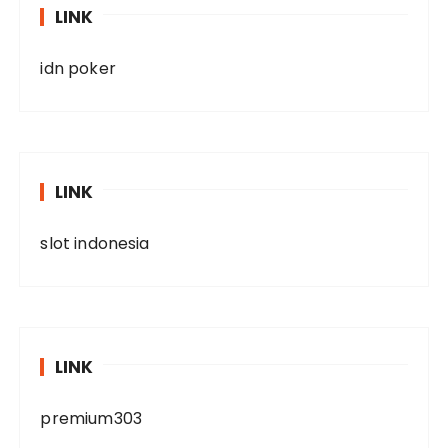
LINK
idn poker
LINK
slot indonesia
LINK
premium303