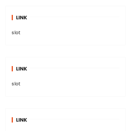
LINK
slot
LINK
slot
LINK