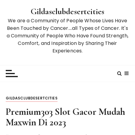
S
Gildasclubdesertcities
k
i
We are a Community of People Whose Lives Have
p
Been Touched by Cancer….all Types of Cancer. It's
t
a Community of People Who Have Found Strength,
o
Comfort, and Inspiration by Sharing Their
c
Experiences.
o
n
t
e
n
t
GILDASCLUBDESERTCITIES
Premium303 Slot Gacor Mudah
Maxwin Di 2023