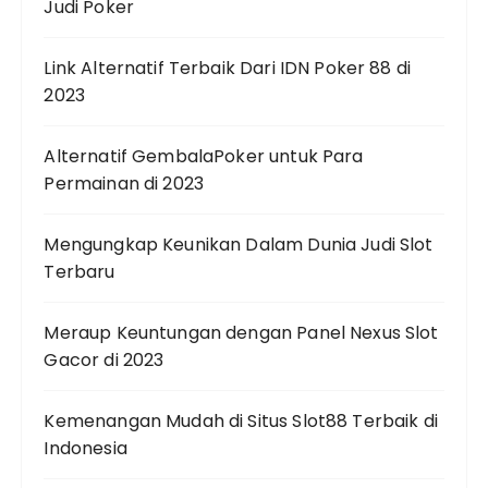
Judi Poker
Link Alternatif Terbaik Dari IDN Poker 88 di
2023
Alternatif GembalaPoker untuk Para
Permainan di 2023
Mengungkap Keunikan Dalam Dunia Judi Slot
Terbaru
Meraup Keuntungan dengan Panel Nexus Slot
Gacor di 2023
Kemenangan Mudah di Situs Slot88 Terbaik di
Indonesia