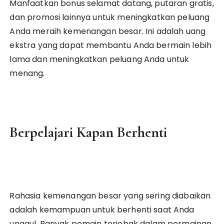
Manfaatkan bonus selamat datang, putaran gratis,
dan promosi lainnya untuk meningkatkan peluang
Anda meraih kemenangan besar. Ini adalah uang
ekstra yang dapat membantu Anda bermain lebih
lama dan meningkatkan peluang Anda untuk
menang.
Berpelajari Kapan Berhenti
Rahasia kemenangan besar yang sering diabaikan
adalah kemampuan untuk berhenti saat Anda
unggul. Banyak pemain terjebak dalam permainan