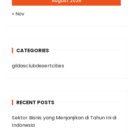
August 2026
« Nov
CATEGORIES
gildasclubdesertcities
RECENT POSTS
Sektor Bisnis yang Menjanjikan di Tahun Ini di
Indonesia