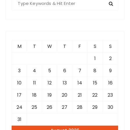
e
a
r
c
h
f
M
T
W
T
F
S
S
o
r
1
2
:
3
4
5
6
7
8
9
10
11
12
13
14
15
16
17
18
19
20
21
22
23
24
25
26
27
28
29
30
31