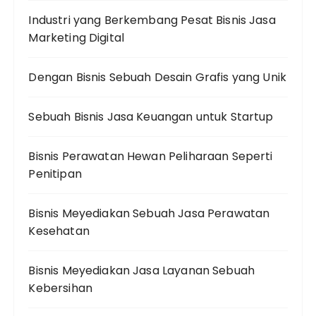
Industri yang Berkembang Pesat Bisnis Jasa
Marketing Digital
Dengan Bisnis Sebuah Desain Grafis yang Unik
Sebuah Bisnis Jasa Keuangan untuk Startup
Bisnis Perawatan Hewan Peliharaan Seperti
Penitipan
Bisnis Meyediakan Sebuah Jasa Perawatan
Kesehatan
Bisnis Meyediakan Jasa Layanan Sebuah
Kebersihan