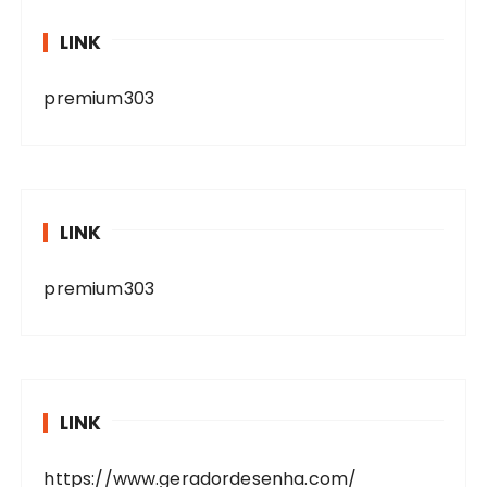
LINK
premium303
LINK
premium303
LINK
https://www.geradordesenha.com/