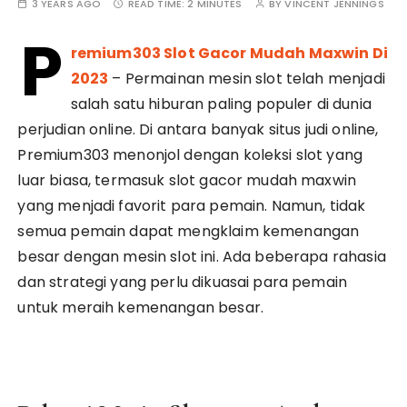
3 YEARS AGO
READ TIME:
2 MINUTES
BY
VINCENT JENNINGS
P
remium303 Slot Gacor Mudah Maxwin Di
2023
– Permainan mesin slot telah menjadi
salah satu hiburan paling populer di dunia
perjudian online. Di antara banyak situs judi online,
Premium303 menonjol dengan koleksi slot yang
luar biasa, termasuk slot gacor mudah maxwin
yang menjadi favorit para pemain. Namun, tidak
semua pemain dapat mengklaim kemenangan
besar dengan mesin slot ini. Ada beberapa rahasia
dan strategi yang perlu dikuasai para pemain
untuk meraih kemenangan besar.