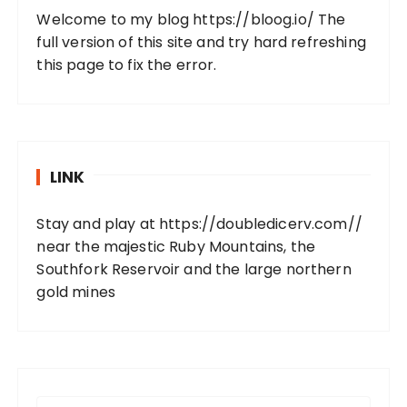
Welcome to my blog
https://bloog.io/
The
full version of this site and try hard refreshing
this page to fix the error.
LINK
Stay and play at
https://doubledicerv.com//
near the majestic Ruby Mountains, the
Southfork Reservoir and the large northern
gold mines
S