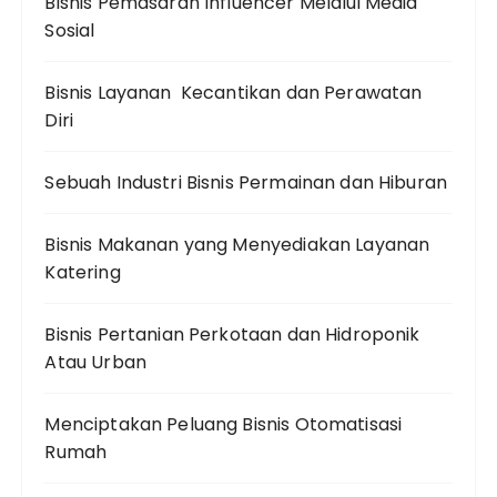
Bisnis Pemasaran Influencer Melalui Media
Sosial
Bisnis Layanan Kecantikan dan Perawatan
Diri
Sebuah Industri Bisnis Permainan dan Hiburan
Bisnis Makanan yang Menyediakan Layanan
Katering
Bisnis Pertanian Perkotaan dan Hidroponik
Atau Urban
Menciptakan Peluang Bisnis Otomatisasi
Rumah