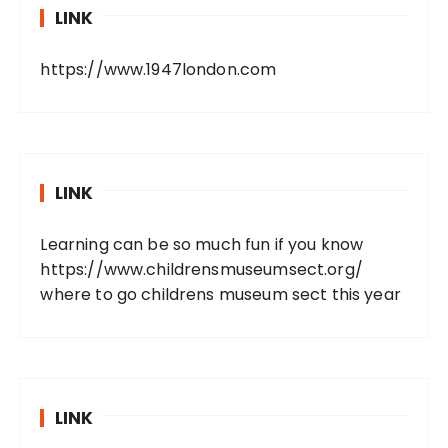
LINK
https://www.1947london.com
LINK
Learning can be so much fun if you know
https://www.childrensmuseumsect.org/
where to go childrens museum sect this year
LINK