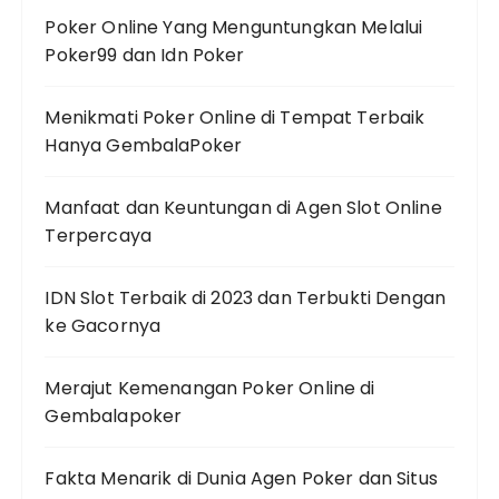
Poker Online Yang Menguntungkan Melalui
Poker99 dan Idn Poker
Menikmati Poker Online di Tempat Terbaik
Hanya GembalaPoker
Manfaat dan Keuntungan di Agen Slot Online
Terpercaya
IDN Slot Terbaik di 2023 dan Terbukti Dengan
ke Gacornya
Merajut Kemenangan Poker Online di
Gembalapoker
Fakta Menarik di Dunia Agen Poker dan Situs