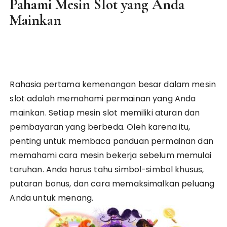
Pahami Mesin Slot yang Anda
Mainkan
Rahasia pertama kemenangan besar dalam mesin
slot adalah memahami permainan yang Anda
mainkan. Setiap mesin slot memiliki aturan dan
pembayaran yang berbeda. Oleh karena itu,
penting untuk membaca panduan permainan dan
memahami cara mesin bekerja sebelum memulai
taruhan. Anda harus tahu simbol-simbol khusus,
putaran bonus, dan cara memaksimalkan peluang
Anda untuk menang.