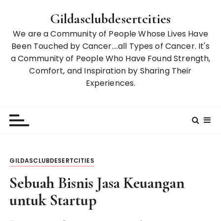
S
Gildasclubdesertcities
k
i
We are a Community of People Whose Lives Have
p
Been Touched by Cancer….all Types of Cancer. It's
t
a Community of People Who Have Found Strength,
o
Comfort, and Inspiration by Sharing Their
c
Experiences.
o
n
t
e
n
t
GILDASCLUBDESERTCITIES
Sebuah Bisnis Jasa Keuangan
untuk Startup