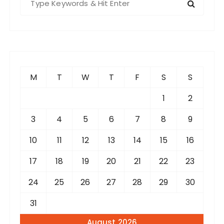
e
a
r
c
h
f
M
T
W
T
F
S
S
o
r
1
2
:
3
4
5
6
7
8
9
10
11
12
13
14
15
16
17
18
19
20
21
22
23
24
25
26
27
28
29
30
31
August 2026