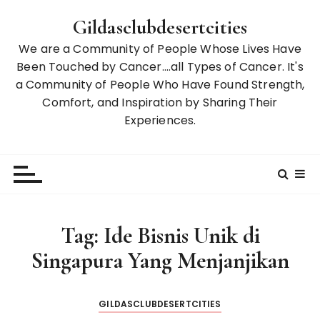
S
Gildasclubdesertcities
k
i
We are a Community of People Whose Lives Have
p
Been Touched by Cancer….all Types of Cancer. It's
t
a Community of People Who Have Found Strength,
o
Comfort, and Inspiration by Sharing Their
c
Experiences.
o
n
t
e
n
t
Tag:
Ide Bisnis Unik di
Singapura Yang Menjanjikan
GILDASCLUBDESERTCITIES