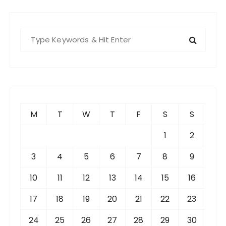
S
e
a
r
c
h
f
M
T
W
T
F
S
S
o
r
1
2
:
3
4
5
6
7
8
9
10
11
12
13
14
15
16
17
18
19
20
21
22
23
24
25
26
27
28
29
30