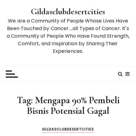
S
Gildasclubdesertcities
k
i
We are a Community of People Whose Lives Have
p
Been Touched by Cancer….all Types of Cancer. It's
t
a Community of People Who Have Found Strength,
o
Comfort, and Inspiration by Sharing Their
c
Experiences.
o
n
t
e
n
t
Tag:
Mengapa 90% Pembeli
Bisnis Potensial Gagal
GILDASCLUBDESERTCITIES