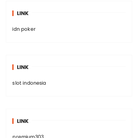
LINK
idn poker
LINK
slot indonesia
LINK
premium303