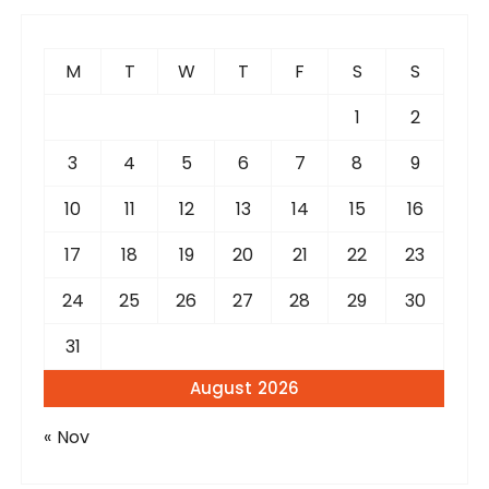
c
h
f
M
T
W
T
F
S
S
o
r
1
2
:
3
4
5
6
7
8
9
10
11
12
13
14
15
16
17
18
19
20
21
22
23
24
25
26
27
28
29
30
31
August 2026
« Nov