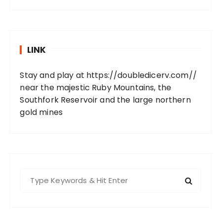
LINK
Stay and play at
https://doubledicerv.com//
near the majestic Ruby Mountains, the
Southfork Reservoir and the large northern
gold mines
S
e
a
r