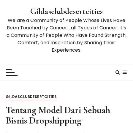
S
Gildasclubdesertcities
k
i
We are a Community of People Whose Lives Have
p
Been Touched by Cancer….all Types of Cancer. It's
t
a Community of People Who Have Found Strength,
o
Comfort, and Inspiration by Sharing Their
c
Experiences.
o
n
t
e
n
t
GILDASCLUBDESERTCITIES
Tentang Model Dari Sebuah
Bisnis Dropshipping