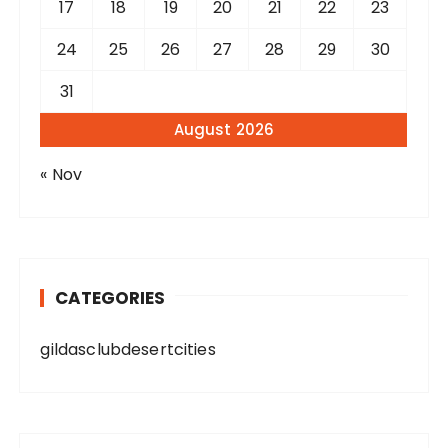
17
18
19
20
21
22
23
24
25
26
27
28
29
30
31
August 2026
« Nov
CATEGORIES
gildasclubdesertcities