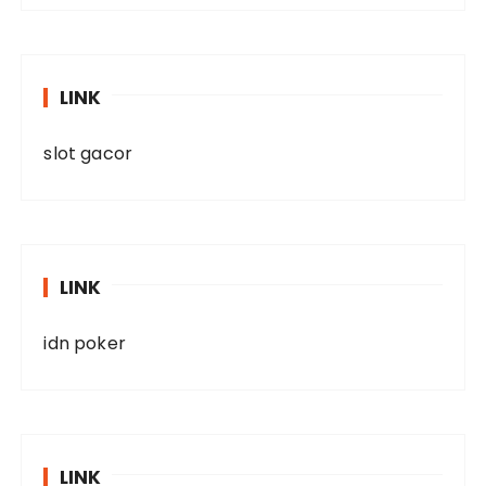
LINK
slot gacor
LINK
idn poker
LINK