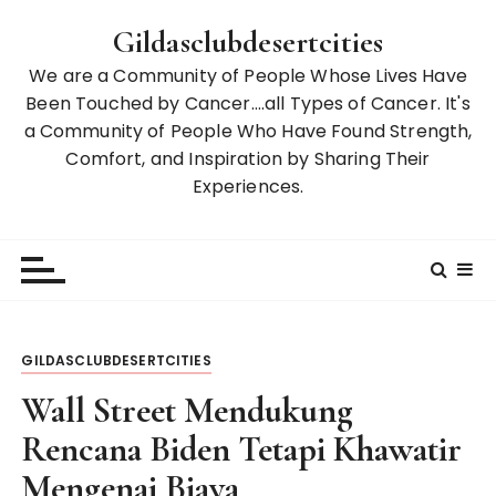
S
Gildasclubdesertcities
k
i
We are a Community of People Whose Lives Have
p
Been Touched by Cancer….all Types of Cancer. It's
t
a Community of People Who Have Found Strength,
o
Comfort, and Inspiration by Sharing Their
c
Experiences.
o
n
t
e
n
t
GILDASCLUBDESERTCITIES
Wall Street Mendukung
Rencana Biden Tetapi Khawatir
Mengenai Biaya