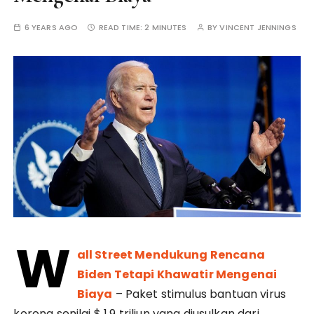
6 YEARS AGO
READ TIME:
2 MINUTES
BY
VINCENT JENNINGS
W
all Street Mendukung Rencana
Biden Tetapi Khawatir Mengenai
Biaya
– Paket stimulus bantuan virus
korona senilai $ 1,9 triliun yang diusulkan dari