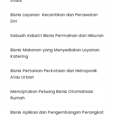
Sosial
Bisnis Layanan Kecantikan dan Perawatan
Diri
Sebuah Industri Bisnis Permainan dan Hiburan
Bisnis Makanan yang Menyediakan Layanan
Katering
Bisnis Pertanian Perkotaan dan Hidroponik
Atau Urban
Menciptakan Peluang Bisnis Otomatisasi
Rumah
Bisnis Aplikasi dan Pengembangan Perangkat