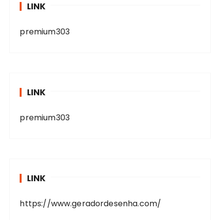
LINK
premium303
LINK
premium303
LINK
https://www.geradordesenha.com/