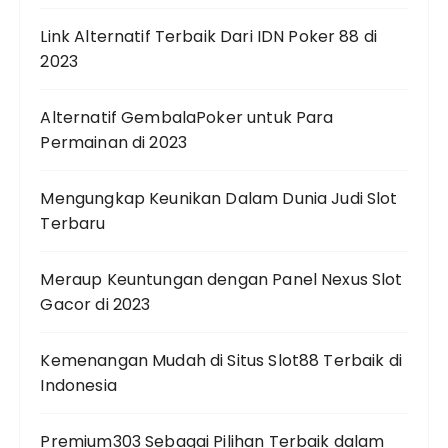
Link Alternatif Terbaik Dari IDN Poker 88 di
2023
Alternatif GembalaPoker untuk Para
Permainan di 2023
Mengungkap Keunikan Dalam Dunia Judi Slot
Terbaru
Meraup Keuntungan dengan Panel Nexus Slot
Gacor di 2023
Kemenangan Mudah di Situs Slot88 Terbaik di
Indonesia
Premium303 Sebagai Pilihan Terbaik dalam