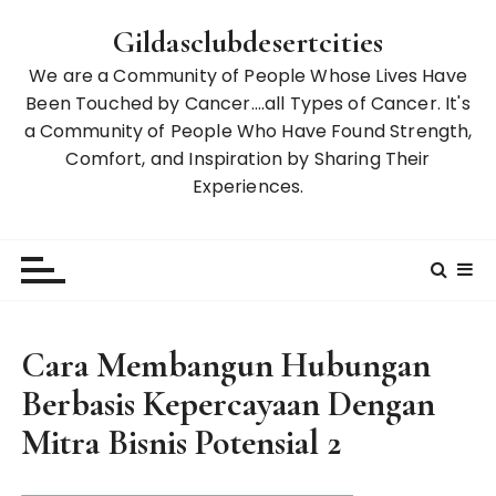
S
Gildasclubdesertcities
k
i
We are a Community of People Whose Lives Have
p
Been Touched by Cancer….all Types of Cancer. It's
t
a Community of People Who Have Found Strength,
o
Comfort, and Inspiration by Sharing Their
c
Experiences.
o
n
t
e
n
t
Cara Membangun Hubungan
Berbasis Kepercayaan Dengan
Mitra Bisnis Potensial 2