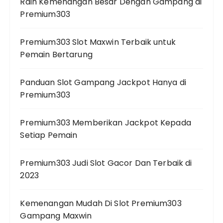
Raih Kemenangan Besar Dengan Gampang di
Premium303
Premium303 Slot Maxwin Terbaik untuk
Pemain Bertarung
Panduan Slot Gampang Jackpot Hanya di
Premium303
Premium303 Memberikan Jackpot Kepada
Setiap Pemain
Premium303 Judi Slot Gacor Dan Terbaik di
2023
Kemenangan Mudah Di Slot Premium303
Gampang Maxwin