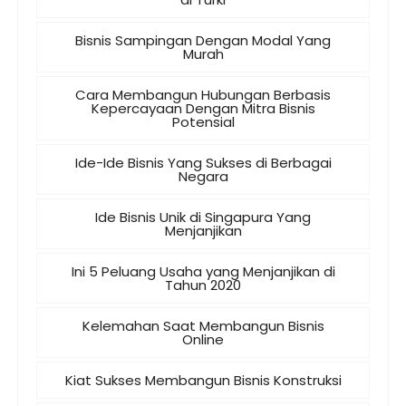
Bisnis Sampingan Dengan Modal Yang
Murah
Cara Membangun Hubungan Berbasis
Kepercayaan Dengan Mitra Bisnis
Potensial
Ide-Ide Bisnis Yang Sukses di Berbagai
Negara
Ide Bisnis Unik di Singapura Yang
Menjanjikan
Ini 5 Peluang Usaha yang Menjanjikan di
Tahun 2020
Kelemahan Saat Membangun Bisnis
Online
Kiat Sukses Membangun Bisnis Konstruksi