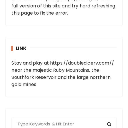
full version of this site and try hard refreshing
this page to fix the error.
LINK
Stay and play at
https://doubledicerv.com//
near the majestic Ruby Mountains, the
Southfork Reservoir and the large northern
gold mines
S
e