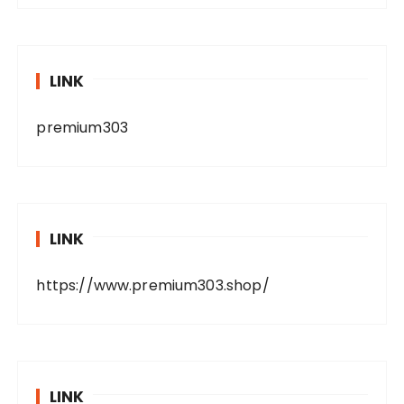
LINK
premium303
LINK
https://www.premium303.shop/
LINK