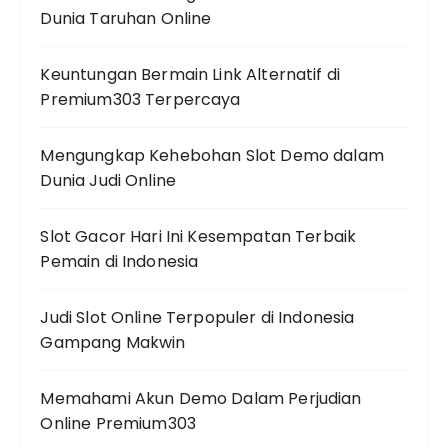
Dunia Taruhan Online
Keuntungan Bermain Link Alternatif di
Premium303 Terpercaya
Mengungkap Kehebohan Slot Demo dalam
Dunia Judi Online
Slot Gacor Hari Ini Kesempatan Terbaik
Pemain di Indonesia
Judi Slot Online Terpopuler di Indonesia
Gampang Makwin
Memahami Akun Demo Dalam Perjudian
Online Premium303