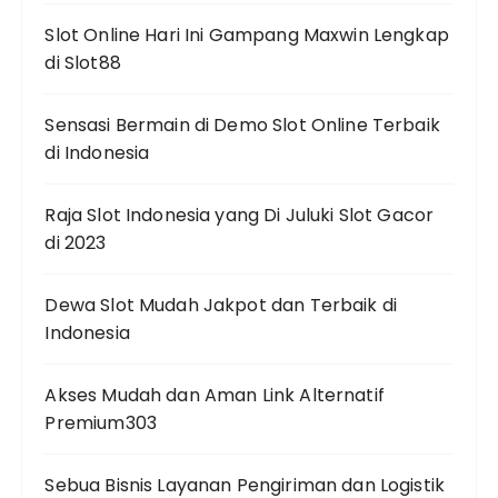
Slot Online Hari Ini Gampang Maxwin Lengkap
di Slot88
Sensasi Bermain di Demo Slot Online Terbaik
di Indonesia
Raja Slot Indonesia yang Di Juluki Slot Gacor
di 2023
Dewa Slot Mudah Jakpot dan Terbaik di
Indonesia
Akses Mudah dan Aman Link Alternatif
Premium303
Sebua Bisnis Layanan Pengiriman dan Logistik