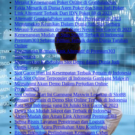
Merajut Kemenangan Poker Online di Gembalapoker
Fakta Menarik di Dunia Agen Poker dan Situs Judi Poker
Link Alternatif Terbaik Dari IDN Poker 88 di 2023
Alternatif GembalaPoker untuk Para Permainan di 2023
Mengungkap Keunikan Dalam Dunia Judi Slot Terbaru
Meraup Keuntungan dengan Panel Nexus Slot Gacor di 2023
Kemenangan Mudah di Situs Slot88 Terbaik di Indonesia
Premium303 Sebagai Pilihan Terbaik dalam Dunia Taruhan
Online
Keuntungan Bermain Link Alternatif di Premium303
Terpercaya
Mengungkap Kehebohan Slot Demo dalam Dunia Judi
Online
Slot Gacor Hari Ini Kesempatan Terbaik Pemain di Indonesia
Judi Slot Online Terpopuler di Indonesia Gampang Makwin
Memahami Akun Demo Dalam Perjudian Online
Premium303
Slot Online Hari Ini Gampang Maxwin Lengkap di Slot88
Sensasi Bermain di Demo Slot Online Terbaik di Indonesia
Raja Slot Indonesia yang Di Juluki Slot Gacor di 2023
Dewa Slot Mudah Jakpot dan Terbaik di Indonesia
Akses Mudah dan Aman Link Alternatif Premium303
Sebua Bisnis Layanan Pengiriman dan Logistik
Bisnis Untuk Acara Pernikahan Atau Konferensi
Bisnis Teknologi Perlindungan Keamanan Cyber