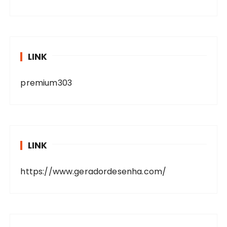
LINK
premium303
LINK
https://www.geradordesenha.com/