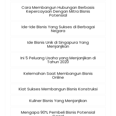
Cara Membangun Hubungan Berbasis
Kepercayaan Dengan Mitra Bisnis
Potensial
Ide-Ide Bisnis Yang Sukses di Berbagai
Negara
Ide Bisnis Unik di Singapura Yang
Menjanjikan
Ini 5 Peluang Usaha yang Menjanjikan di
Tahun 2020
Kelemahan Saat Membangun Bisnis
Online
Kiat Sukses Membangun Bisnis Konstruksi
Kuliner Bisnis Yang Menjanjikan
Mengapa 90% Pembeli Bisnis Potensial