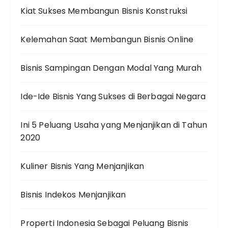
Kiat Sukses Membangun Bisnis Konstruksi
Kelemahan Saat Membangun Bisnis Online
Bisnis Sampingan Dengan Modal Yang Murah
Ide-Ide Bisnis Yang Sukses di Berbagai Negara
Ini 5 Peluang Usaha yang Menjanjikan di Tahun
2020
Kuliner Bisnis Yang Menjanjikan
Bisnis Indekos Menjanjikan
Properti Indonesia Sebagai Peluang Bisnis