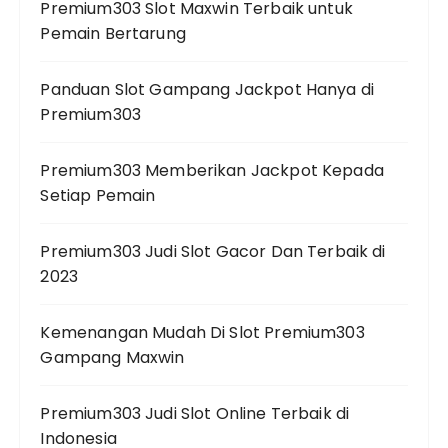
Premium303 Slot Maxwin Terbaik untuk
Pemain Bertarung
Panduan Slot Gampang Jackpot Hanya di
Premium303
Premium303 Memberikan Jackpot Kepada
Setiap Pemain
Premium303 Judi Slot Gacor Dan Terbaik di
2023
Kemenangan Mudah Di Slot Premium303
Gampang Maxwin
Premium303 Judi Slot Online Terbaik di
Indonesia