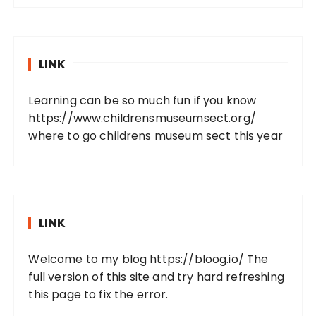
LINK
Learning can be so much fun if you know
https://www.childrensmuseumsect.org/
where to go childrens museum sect this year
LINK
Welcome to my blog
https://bloog.io/
The
full version of this site and try hard refreshing
this page to fix the error.