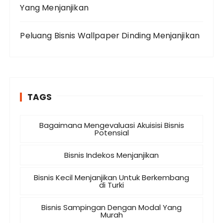
Yang Menjanjikan
Peluang Bisnis Wallpaper Dinding Menjanjikan
TAGS
Bagaimana Mengevaluasi Akuisisi Bisnis
Potensial
Bisnis Indekos Menjanjikan
Bisnis Kecil Menjanjikan Untuk Berkembang
di Turki
Bisnis Sampingan Dengan Modal Yang
Murah